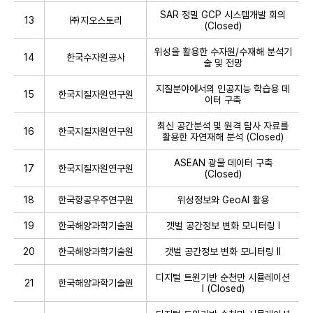
SAR 정밀 GCP 시스템개발 회의
13
㈜지오스토리
(Closed)
위성을 활용한 수자원/수재해 분석기
14
한국수자원공사
술 및 전망
지질분야에서의 인공지능 학습용 데
15
한국지질자원연구원
이터 구축
최신 공간분석 및 원격 탐사 자료를
16
한국지질자원연구원
활용한 자연재해 분석 (Closed)
ASEAN 광물 데이터 구축
17
한국지질자원연구원
(Closed)
18
한국항공우주연구원
위성정보와 GeoAI 활용
19
한국해양과학기술원
갯벌 공간정보 변화 모니터링 I
20
한국해양과학기술원
갯벌 공간정보 변화 모니터링 II
디지털 트윈기반 순천만 시뮬레이션
21
한국해양과학기술원
I (Closed)