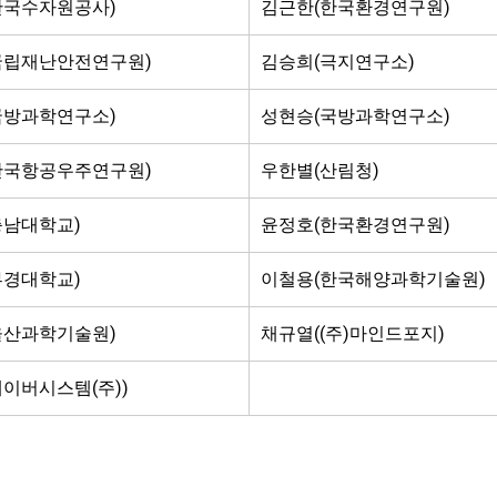
한국수자원공사)
김근한(한국환경연구원)
국립재난안전연구원)
김승희(극지연구소)
국방과학연구소)
성현승(국방과학연구소)
한국항공우주연구원)
우한별(산림청)
충남대학교)
윤정호(한국환경연구원)
부경대학교)
이철용(한국해양과학기술원)
울산과학기술원)
채규열((주)마인드포지)
이버시스템(주))