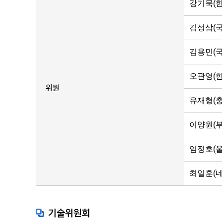
강기묵(
김성삼(
김용민(
오관영(
위원
유재형(
이양원(
임정호(
최일훈(네
기술위원회