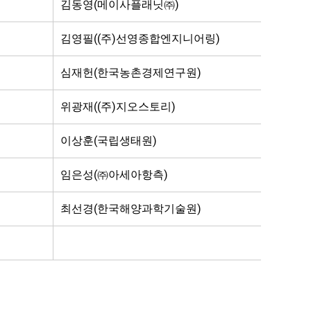
김동영(메이사플래닛㈜)
김영필((주)선영종합엔지니어링)
심재헌(한국농촌경제연구원)
위광재((주)지오스토리)
이상훈(국립생태원)
임은성(㈜아세아항측)
최선경(한국해양과학기술원)